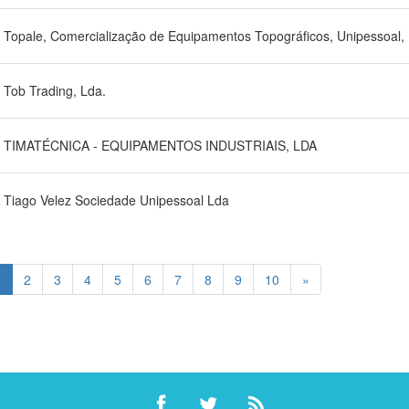
Topale, Comercialização de Equipamentos Topográficos, Unipessoal, 
Tob Trading, Lda.
TIMATÉCNICA - EQUIPAMENTOS INDUSTRIAIS, LDA
Tiago Velez Sociedade Unipessoal Lda
1
2
3
4
5
6
7
8
9
10
»