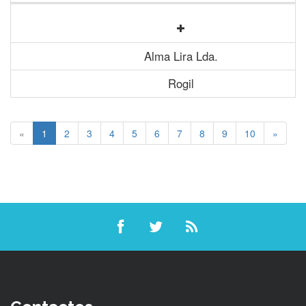
Alma Lira Lda.
Rogil
«
1
2
3
4
5
6
7
8
9
10
»