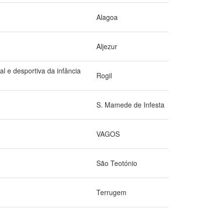
Alagoa
Aljezur
l e desportiva da infância
Rogil
S. Mamede de Infesta
VAGOS
São Teotónio
Terrugem